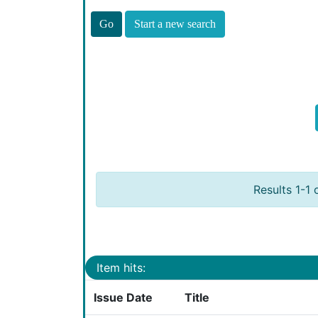
Start a new search
Results 1-1 
Item hits:
Issue Date
Title