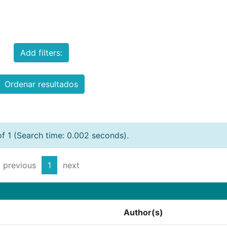
Add filters:
Ordenar resultados
of 1 (Search time: 0.002 seconds).
previous
1
next
Author(s)