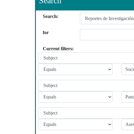
Search
Search:
for
Current filters: