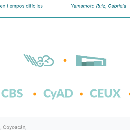
n tiempos difíciles
Yamamoto Ruiz, Gabriela
CBS
CyAD
CEUX
d, Coyoacán,