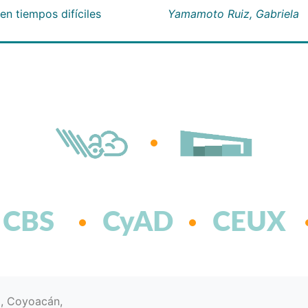
n tiempos difíciles
Yamamoto Ruiz, Gabriela
CBS
CyAD
CEUX
d, Coyoacán,