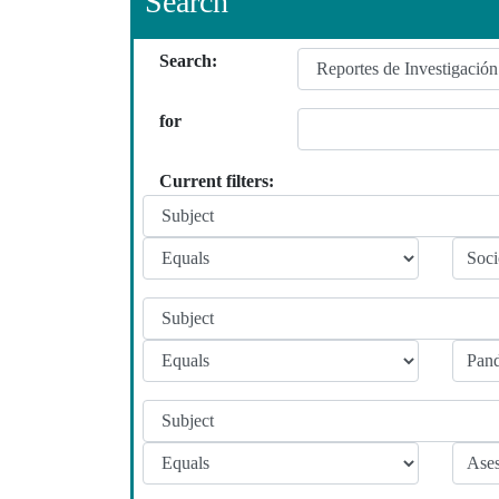
Search
Search:
for
Current filters: