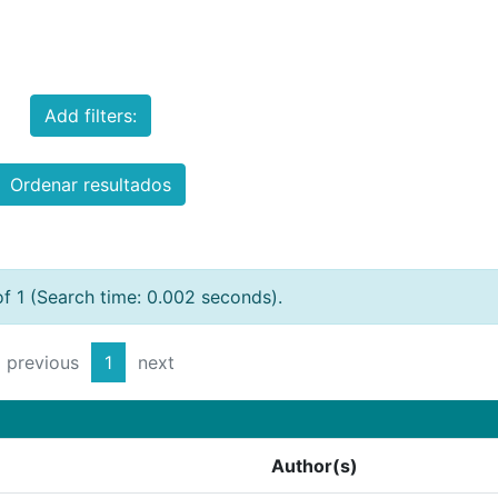
Add filters:
Ordenar resultados
of 1 (Search time: 0.002 seconds).
previous
1
next
Author(s)