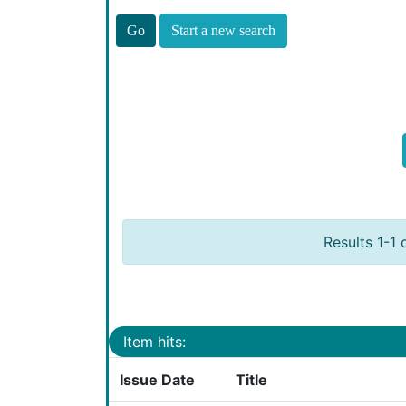
Start a new search
Results 1-1 
Item hits:
Issue Date
Title