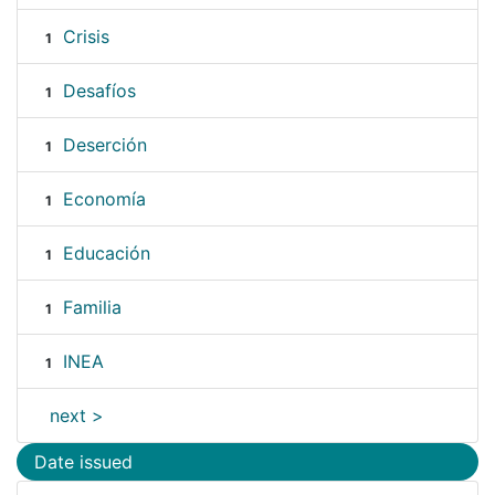
Crisis
1
Desafíos
1
Deserción
1
Economía
1
Educación
1
Familia
1
INEA
1
next >
Date issued