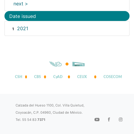
next >
Date issued
2021
1
CSH
CBS
CyAD
CEUX
COSECOM
Calzada del Hueso 1100, Col. Villa Quietud,
Coyoacán, C.P. 04960, Ciudad de México.
Tel. 55 54 83
7371