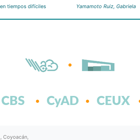
n tiempos difíciles
Yamamoto Ruiz, Gabriela
CBS
CyAD
CEUX
d, Coyoacán,