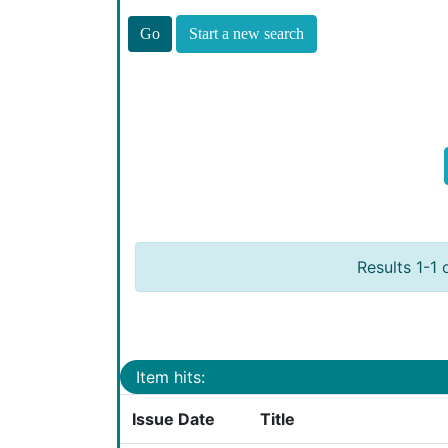
Start a new search
Results 1-1 
Item hits:
Issue Date
Title