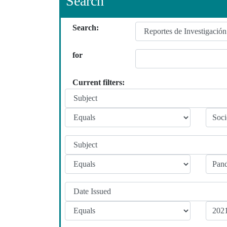
Search
Search:
for
Current filters: