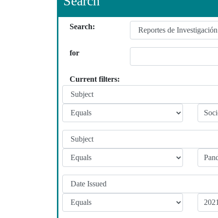
Search
Search:
for
Current filters: