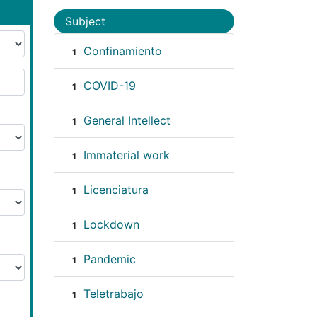
Subject
Confinamiento
1
COVID-19
1
General Intellect
1
Immaterial work
1
Licenciatura
1
Lockdown
1
Pandemic
1
Teletrabajo
1