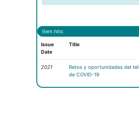
Item hits:
Issue
Title
Date
2021
Retos y oportunidades del te
de COVID-19