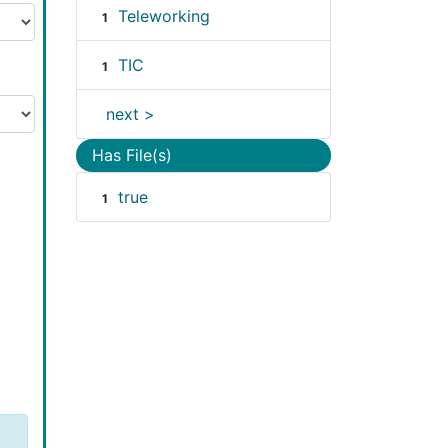
Teleworking
1
TIC
1
next >
Has File(s)
true
1