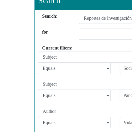
Search
Search:
for
Current filters: