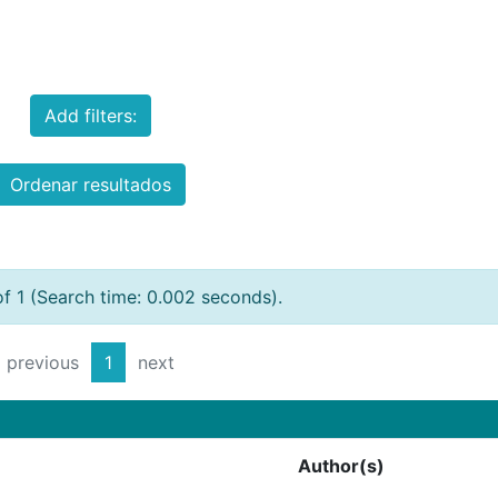
Add filters:
Ordenar resultados
of 1 (Search time: 0.002 seconds).
previous
1
next
Author(s)