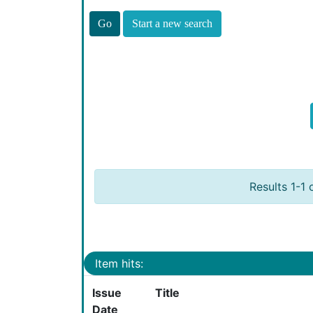
Start a new search
Results 1-1 
Item hits:
Issue
Title
Date