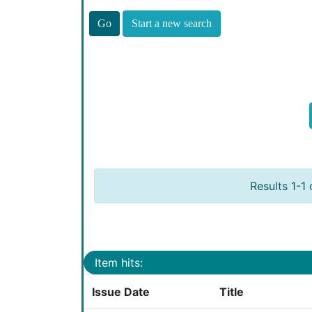
Start a new search
Results 1-1 
Item hits:
Issue Date
Title