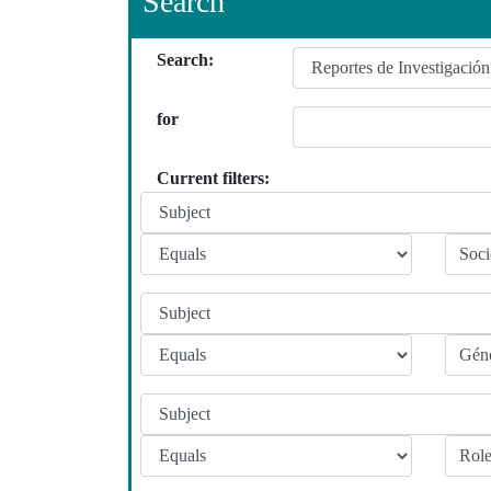
Search
Search:
for
Current filters: