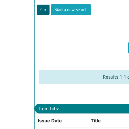
Start a new search
Results 1-1 
Item hits:
Issue Date
Title