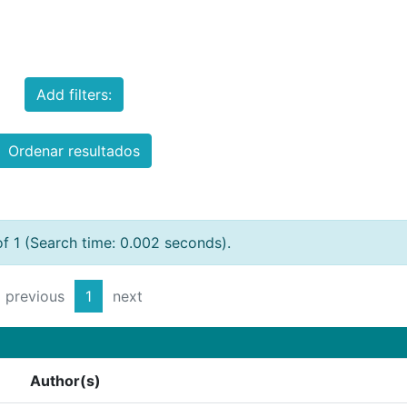
Add filters:
Ordenar resultados
of 1 (Search time: 0.002 seconds).
previous
1
next
Author(s)