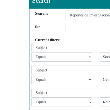
Search
Search:
for
Current filters: