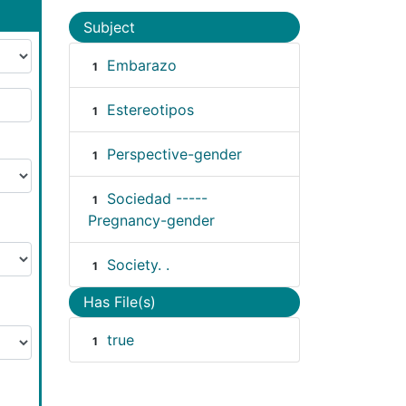
Subject
Embarazo
1
Estereotipos
1
Perspective-gender
1
Sociedad -----
1
Pregnancy-gender
Society. .
1
Has File(s)
true
1