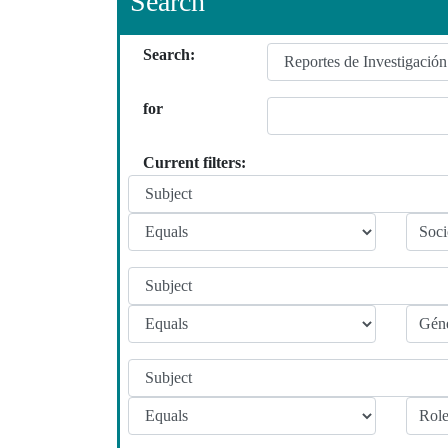
Search
Search:
for
Current filters: