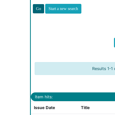
Start a new search
Results 1-1 
Item hits:
Issue Date
Title