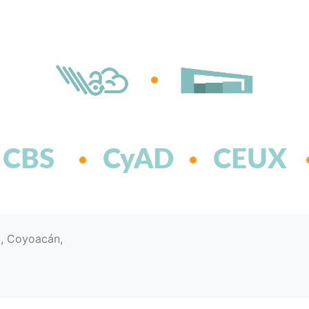
CBS
CyAD
CEUX
d, Coyoacán,