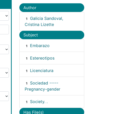
Author
Galicia Sandoval,
1
Cristina Lizette
Subject
Embarazo
1
Estereotipos
1
Licenciatura
1
Sociedad -----
1
Pregnancy-gender
Society. .
1
Has File(s)