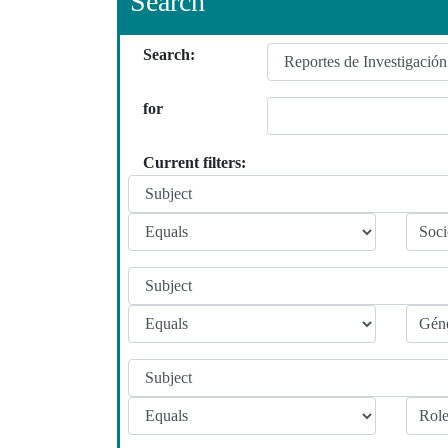
Search
Search:
for
Current filters: