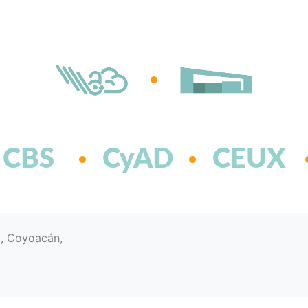
CBS
CyAD
CEUX
d, Coyoacán,