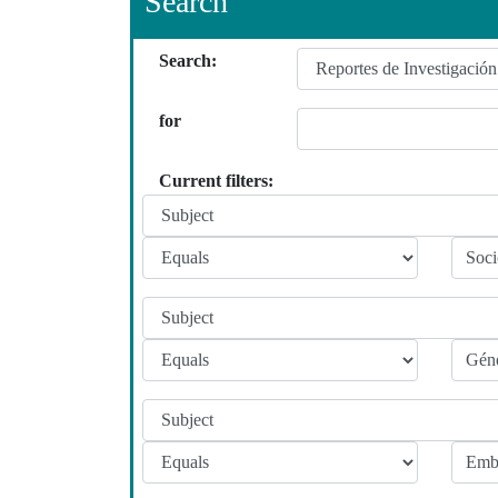
Search
Search:
for
Current filters: