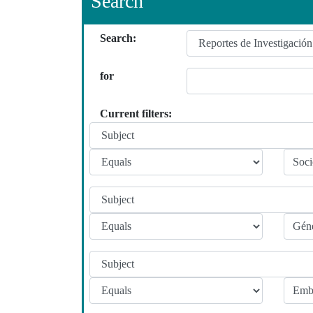
Search
Search:
for
Current filters: