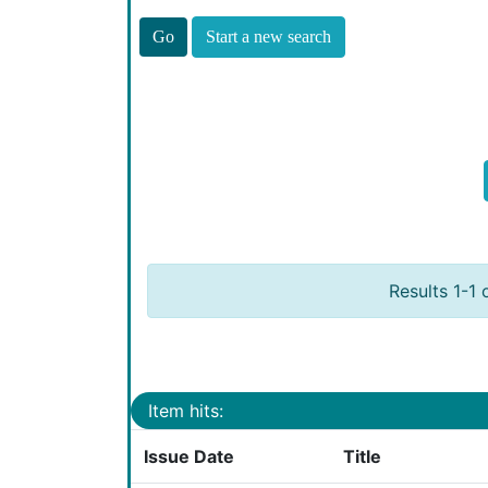
Start a new search
Results 1-1 
Item hits:
Issue Date
Title