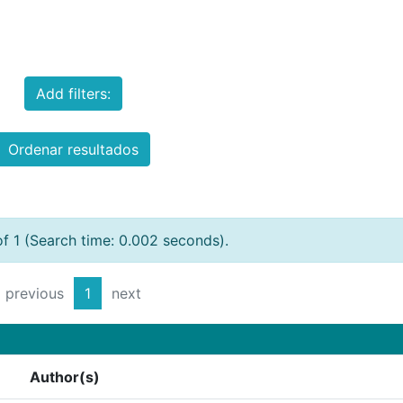
Add filters:
Ordenar resultados
of 1 (Search time: 0.002 seconds).
previous
1
next
Author(s)