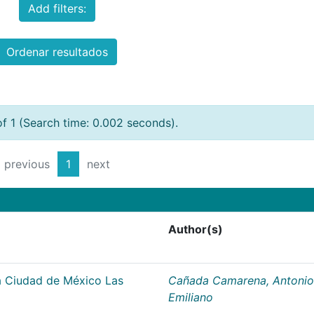
Add filters:
Ordenar resultados
of 1 (Search time: 0.002 seconds).
previous
1
next
Author(s)
la Ciudad de México Las
Cañada Camarena, Antonio
Emiliano