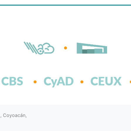
CBS
CyAD
CEUX
d, Coyoacán,