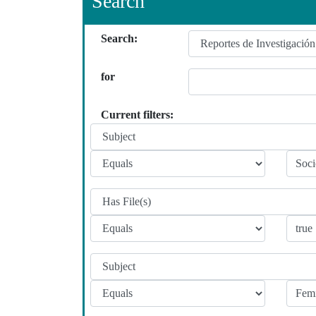
Search
Search:
for
Current filters: