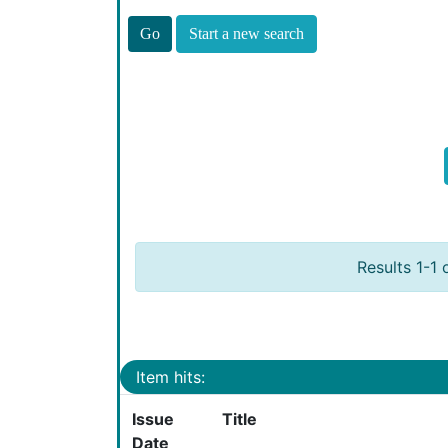
Start a new search
Results 1-1 
Item hits:
Issue
Title
Date