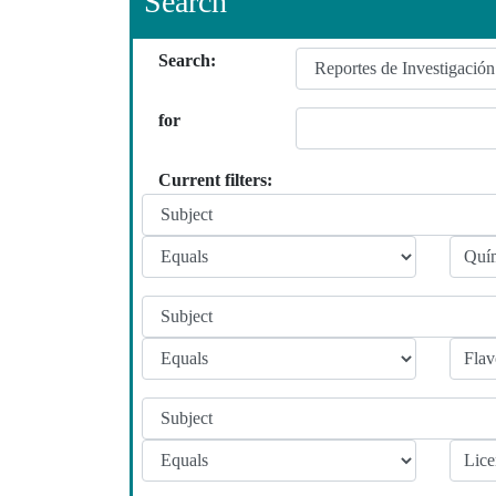
Search
Search:
for
Current filters: