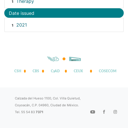
Therapy
1
Date issued
2021
1
CSH
CBS
CyAD
CEUX
COSECOM
Calzada del Hueso 1100, Col. Villa Quietud,
Coyoacán, C.P. 04960, Ciudad de México.
Tel. 55 54 83
7371