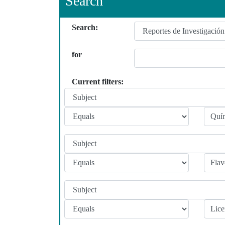
Search
Search:
for
Current filters: