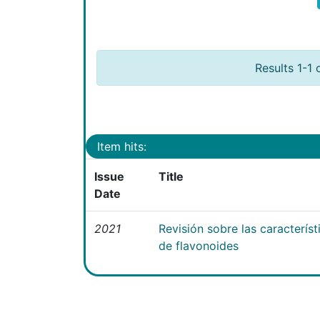
Results 1-1 
Item hits:
Issue
Title
Date
2021
Revisión sobre las caracterís
de flavonoides