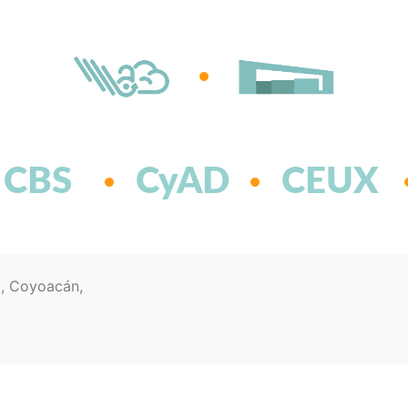
CBS
CyAD
CEUX
d, Coyoacán,