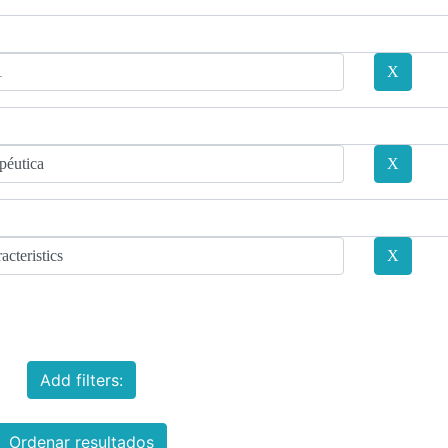
Add filters:
Ordenar resultados