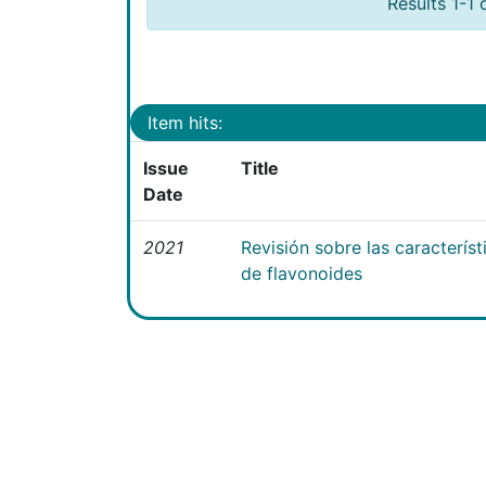
Results 1-1 
Item hits:
Issue
Title
Date
2021
Revisión sobre las caracterís
de flavonoides