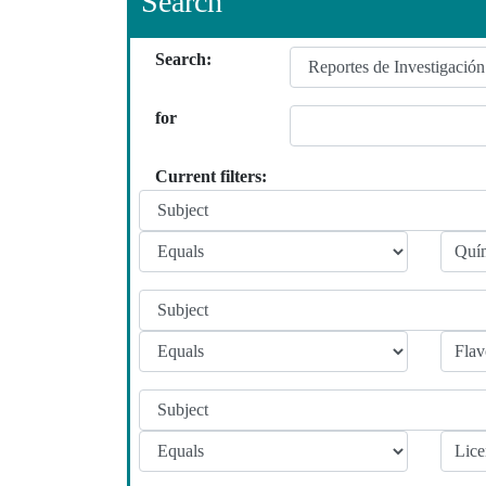
Search
Search:
for
Current filters: