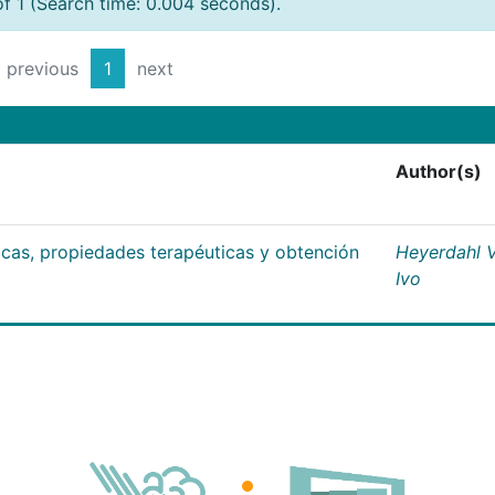
of 1 (Search time: 0.004 seconds).
previous
1
next
Author(s)
ticas, propiedades terapéuticas y obtención
Heyerdahl V
Ivo