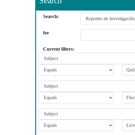
Search
Search:
for
Current filters: