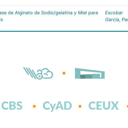
ase de Alginato de Sodio/gelatina y Miel para
Escobar
is
García, Pa
CBS
CyAD
CEUX