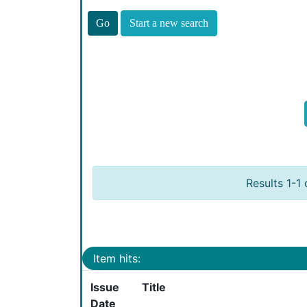
Start a new search
Results 1-1 
Item hits:
Issue
Title
Date