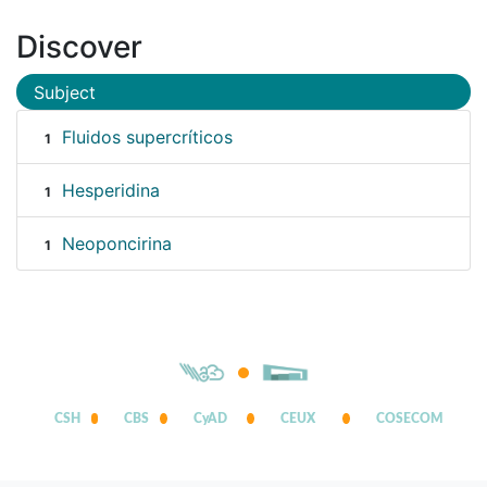
Discover
Subject
Fluidos supercríticos
1
Hesperidina
1
Neoponcirina
1
CSH
CBS
CyAD
CEUX
COSECOM