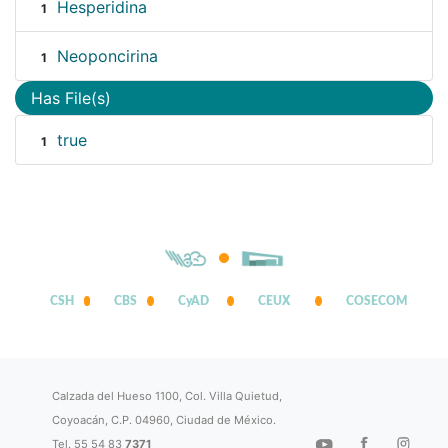
Hesperidina
1
Neoponcirina
1
Has File(s)
true
1
CSH
CBS
CyAD
CEUX
COSECOM
Calzada del Hueso 1100, Col. Villa Quietud,
Coyoacán, C.P. 04960, Ciudad de México.
Tel. 55 54 83
7371