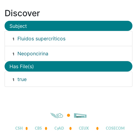
Discover
Subject
Fluidos supercríticos
1
Neoponcirina
1
Has File(s)
true
1
CSH
CBS
CyAD
CEUX
COSECOM