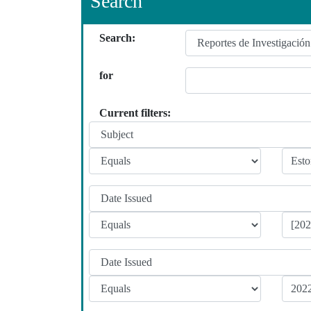
Search
Search:
for
Current filters: