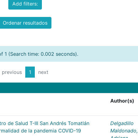
Add filters:
Ordenar resultados
of 1 (Search time: 0.002 seconds).
previous
1
next
Author(s)
tro de Salud T-III San Andrés Tomatlán
Delgadillo
ormalidad de la pandemia COVID-19
Maldonado,
Adriana