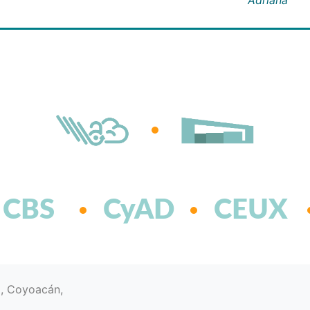
CBS
CyAD
CEUX
d, Coyoacán,