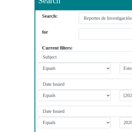
Search
Search:
for
Current filters: