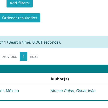
Add filters:
Ordenar resultados
of 1 (Search time: 0.001 seconds).
previous
1
next
Author(s)
 en México
Alonso Rojas, Oscar Iván