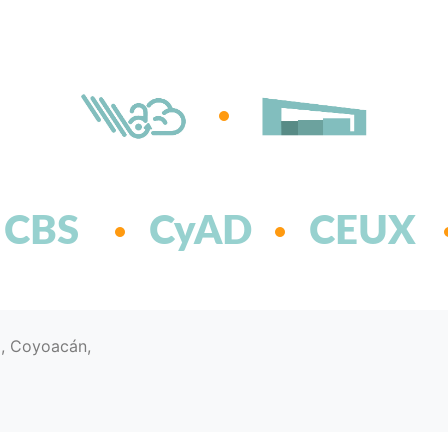
CBS
CyAD
CEUX
d, Coyoacán,