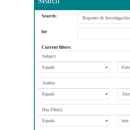
Search
Search:
for
Current filters: