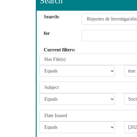
Search
Search:
for
Current filters: