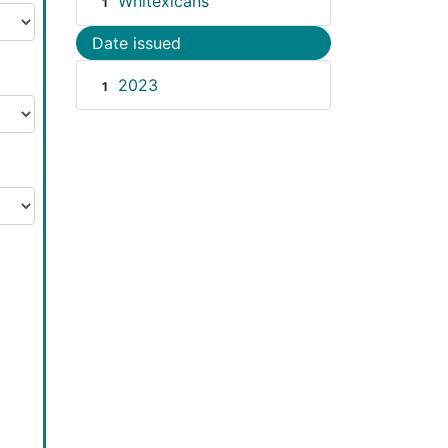
Whitexicans
1
Date issued
2023
1