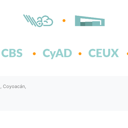
CBS
CyAD
CEUX
d, Coyoacán,