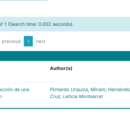
of 1 (Search time: 0.002 seconds).
previous
1
next
Author(s)
ucción de una
Pichardo Urquiza, Miriam
;
Hernánde
n
Cruz, Leticia Montserrat