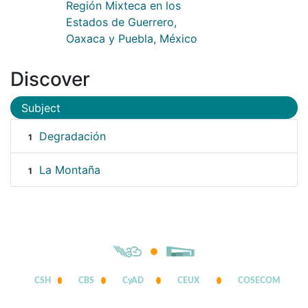
Región Mixteca en los
Estados de Guerrero,
Oaxaca y Puebla, México
Discover
Subject
Degradación
1
La Montaña
1
CSH
CBS
CyAD
CEUX
COSECOM