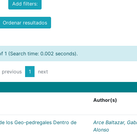
Add filters:
Ordenar resultados
of 1 (Search time: 0.002 seconds).
previous
1
next
Author(s)
de los Geo-pedregales Dentro de
Arce Baltazar, Gabr
Alonso