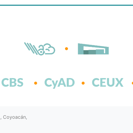
CBS
CyAD
CEUX
d, Coyoacán,