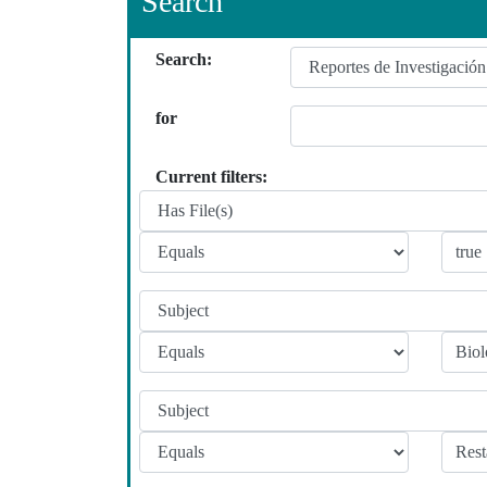
Search
Search:
for
Current filters: