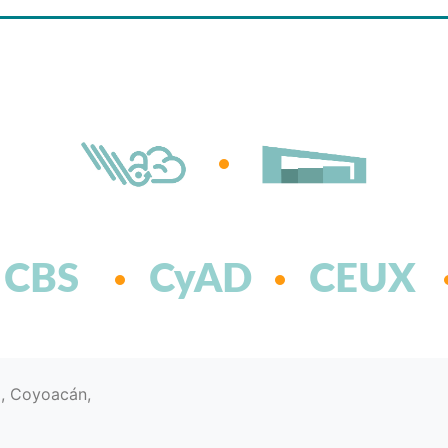
CBS
CyAD
CEUX
d, Coyoacán,