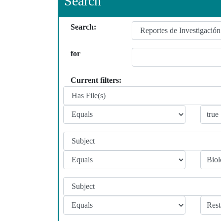
Search
Search:
for
Current filters: