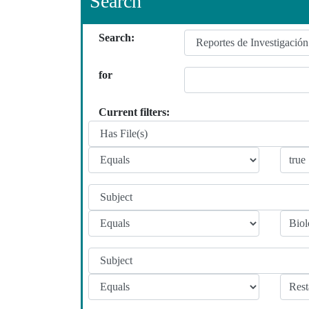
Search
Search:
for
Current filters: