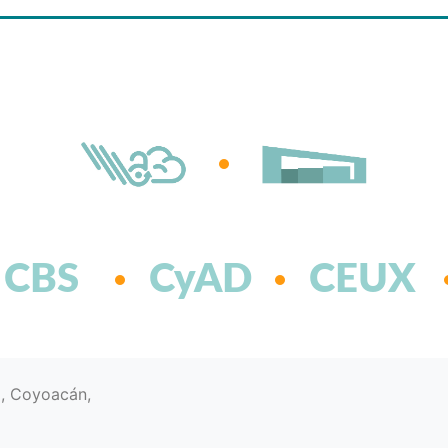
CBS
CyAD
CEUX
d, Coyoacán,