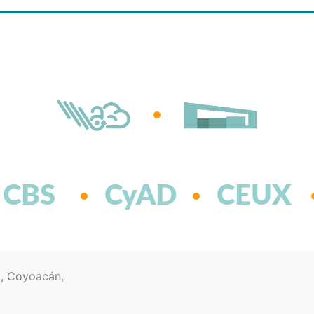
CBS
CyAD
CEUX
d, Coyoacán,