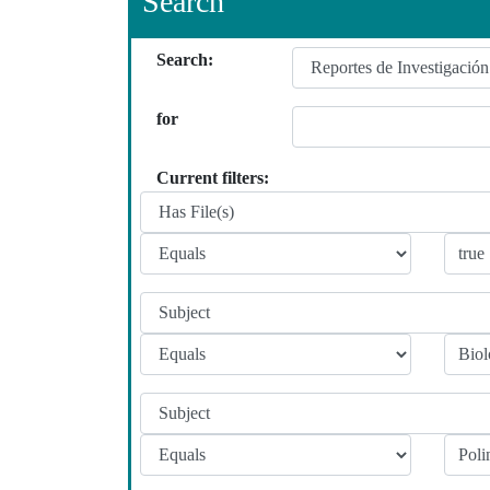
Search
Search:
for
Current filters: