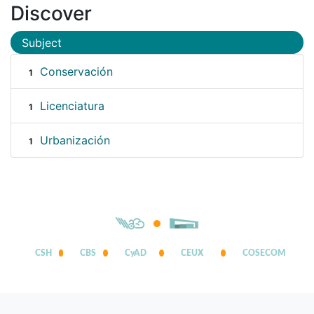
Discover
Subject
Conservación
1
Licenciatura
1
Urbanización
1
CSH
CBS
CyAD
CEUX
COSECOM