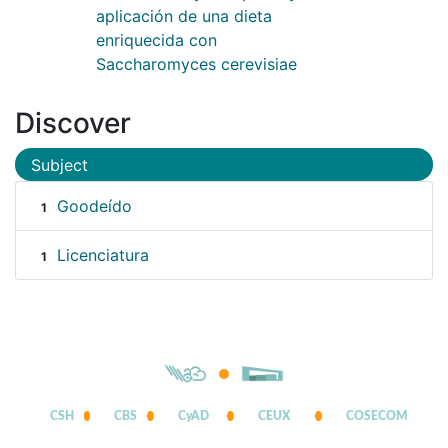
aplicación de una dieta
enriquecida con
Saccharomyces cerevisiae
Discover
Subject
Goodeído
1
Licenciatura
1
CSH
CBS
CyAD
CEUX
COSECOM