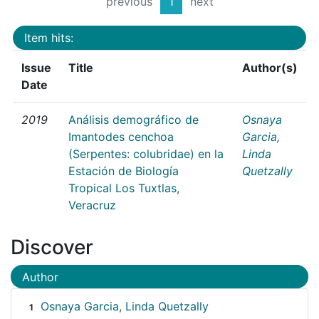
previous
1
next
Item hits:
Issue
Title
Author(s)
Date
2019
Análisis demográfico de
Osnaya
Imantodes cenchoa
Garcia,
(Serpentes: colubridae) en la
Linda
Estación de Biología
Quetzally
Tropical Los Tuxtlas,
Veracruz
Discover
Author
Osnaya Garcia, Linda Quetzally
1