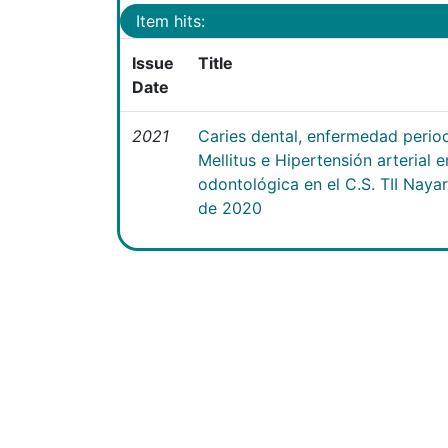
Item hits:
Issue
Title
Date
2021
Caries dental, enfermedad perio
Mellitus e Hipertensión arterial 
odontológica en el C.S. TII Naya
de 2020