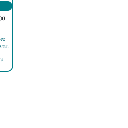
(s)
uez
uez,
ra