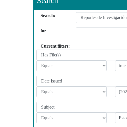
Search
Search:
for
Current filters: