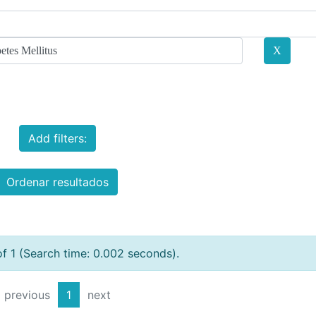
Add filters:
Ordenar resultados
of 1 (Search time: 0.002 seconds).
previous
1
next