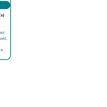
(s)
uez
uez,
ra