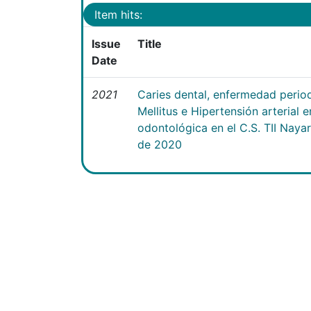
Item hits:
Issue
Title
Date
2021
Caries dental, enfermedad perio
Mellitus e Hipertensión arterial 
odontológica en el C.S. TII Naya
de 2020