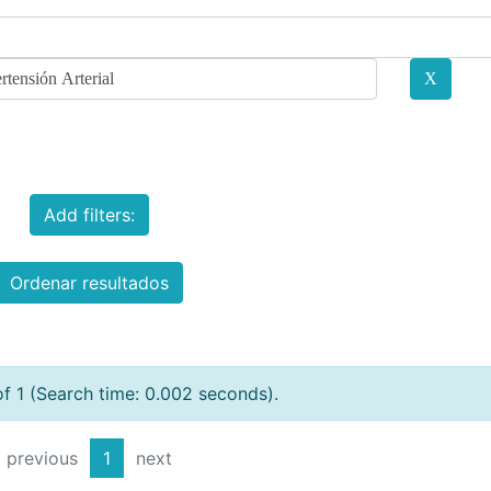
Add filters:
Ordenar resultados
of 1 (Search time: 0.002 seconds).
previous
1
next