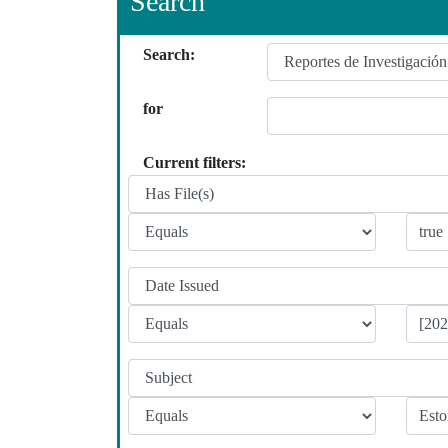
Search
Search:
for
Current filters: