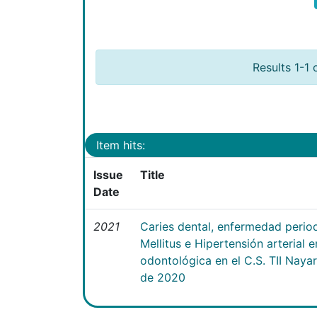
Results 1-1 
Item hits:
Issue
Title
Date
2021
Caries dental, enfermedad perio
Mellitus e Hipertensión arterial 
odontológica en el C.S. TII Naya
de 2020