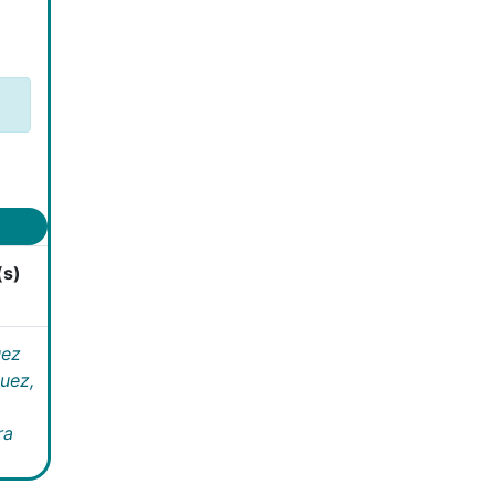
(s)
uez
uez,
ra