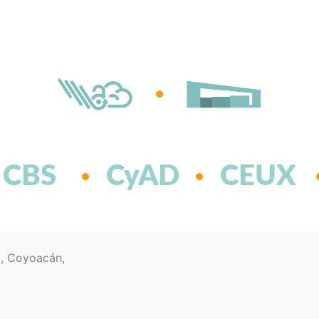
CBS
CyAD
CEUX
d, Coyoacán,