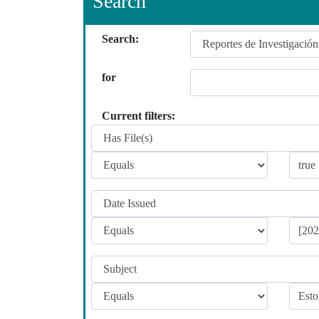
Search
Search:
for
Current filters: