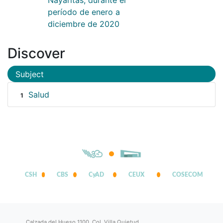
período de enero a
diciembre de 2020
Discover
Subject
Salud
1
CSH
CBS
CyAD
CEUX
COSECOM
Calzada del Hueso 1100, Col. Villa Quietud,