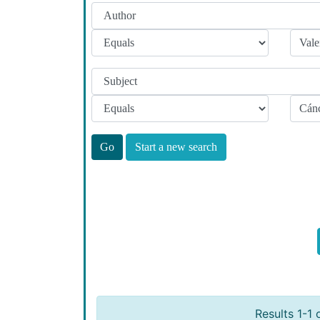
Start a new search
Results 1-1 