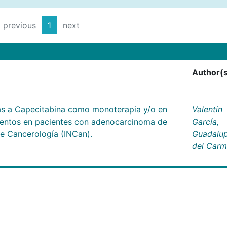
previous
1
next
Author(
as a Capecitabina como monoterapia y/o en
Valentín
entos en pacientes con adenocarcinoma de
García,
de Cancerología (INCan).
Guadalu
del Car