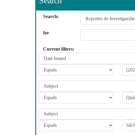
Search
Search:
for
Current filters: