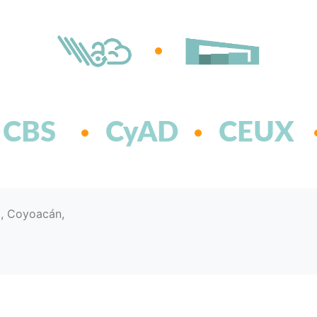
CBS
CyAD
CEUX
d, Coyoacán,