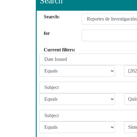
Search
Search:
for
Current filters: