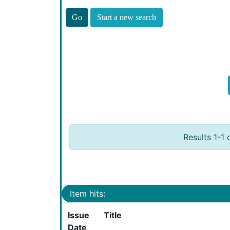
Start a new search
Results 1-1 
Item hits:
Issue
Title
Date