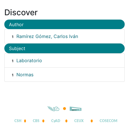
Discover
Author
Ramírez Gómez, Carlos Iván
1
Subject
Laboratorio
1
Normas
1
CSH
CBS
CyAD
CEUX
COSECOM