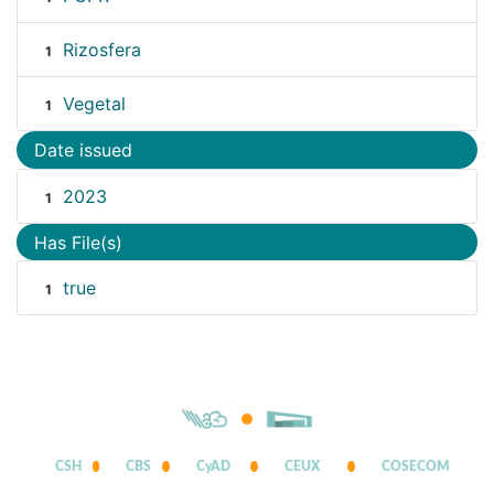
Rizosfera
1
Vegetal
1
Date issued
2023
1
Has File(s)
true
1
CSH
CBS
CyAD
CEUX
COSECOM