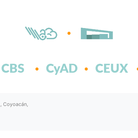
CBS
CyAD
CEUX
d, Coyoacán,