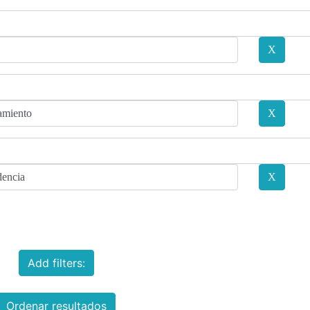
Add filters:
Ordenar resultados