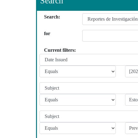
Search
Search:
for
Current filters: