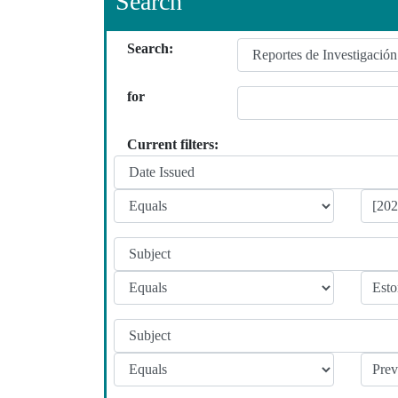
Search
Search:
for
Current filters: