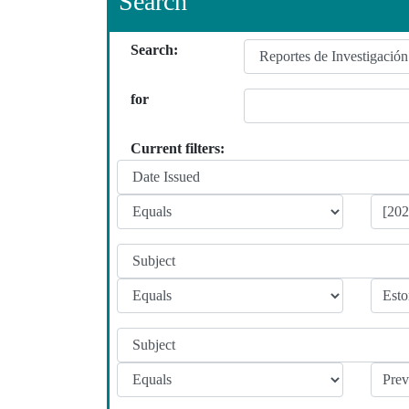
Search
Search:
for
Current filters: