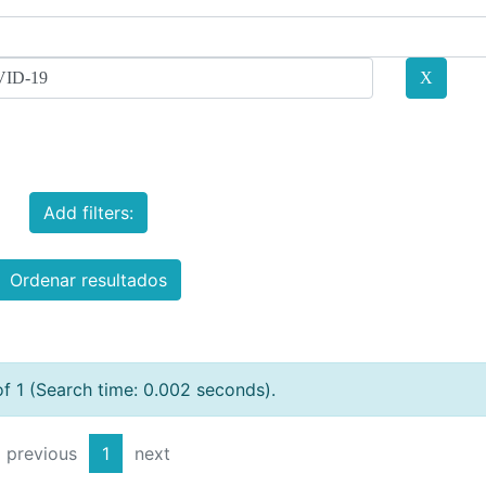
Add filters:
Ordenar resultados
of 1 (Search time: 0.002 seconds).
previous
1
next