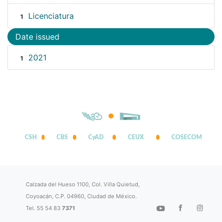
Licenciatura
1
Date issued
2021
1
CSH
CBS
CyAD
CEUX
COSECOM
Calzada del Hueso 1100, Col. Villa Quietud,
Coyoacán, C.P. 04960, Ciudad de México.
Tel. 55 54 83
7371