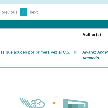
previous
1
next
Author(s)
as que acuden por primera vez al C.S.T-III
Alvarez Angel
Armando