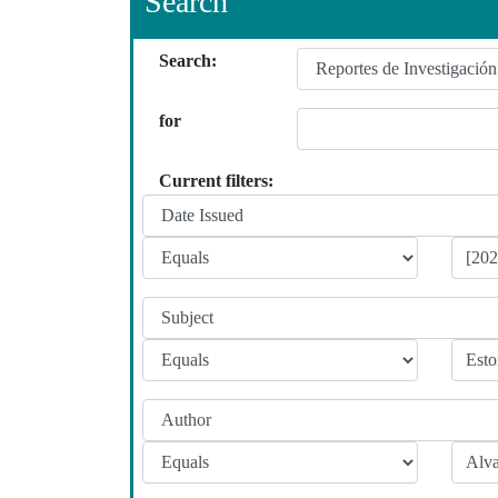
Search
Search:
for
Current filters: