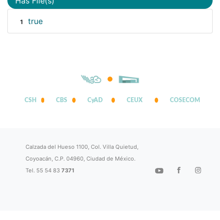
Has File(s)
true
1
CSH
CBS
CyAD
CEUX
COSECOM
Calzada del Hueso 1100, Col. Villa Quietud,
Coyoacán, C.P. 04960, Ciudad de México.
Tel. 55 54 83
7371