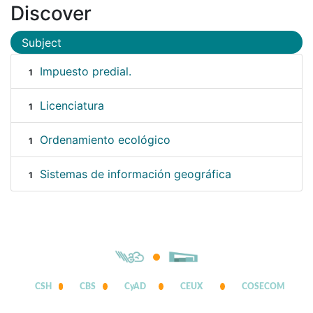
Discover
Subject
Impuesto predial.
1
Licenciatura
1
Ordenamiento ecológico
1
Sistemas de información geográfica
1
CSH
CBS
CyAD
CEUX
COSECOM